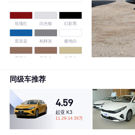
玫瑰红
闪光银
幻影黑
星辰蓝
柏林灰
极地白
开罗金
罗马金
海贝金
4.4
同级车推荐
4.59
·外观表现一般，低于59%同级车
·内饰表现一般，低于67%同级车
起亚 K3
·空间表现一般，低于69%同级车
11.29-14.39万