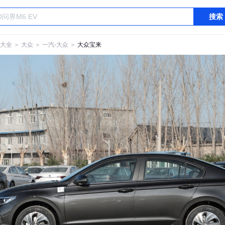
搜索
大全
＞
大众
＞
一汽-大众
＞
大众宝来