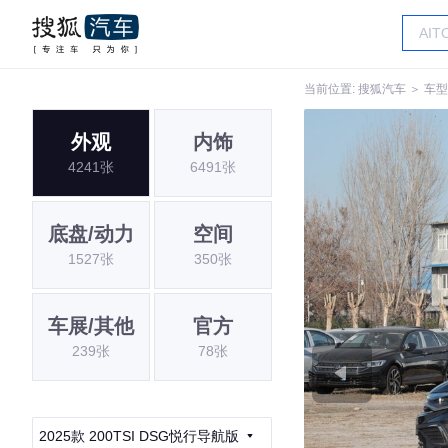
当前位置:
搜狐汽车
＞
车型
外观
内饰
4241张
6491张
底盘/动力
空间
1527张
350张
车展/其他
官方
239张
78张
2025款 200TSI DSG悦行导航版