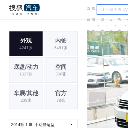
当
搜
车
一
前
狐
型
大
汽-
＞
＞
＞
＞
位
汽
大
众
大
外观
内饰
置:
车
全
众
4241张
6491张
底盘/动力
空间
1527张
350张
车展/其他
官方
239张
78张
2014款 1.6L 手动舒适型