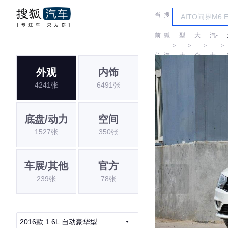
当
搜
车
一
前
狐
型
大
汽-
＞
＞
＞
＞
位
汽
大
众
大
外观
内饰
置:
车
全
众
4241张
6491张
底盘/动力
空间
1527张
350张
车展/其他
官方
239张
78张
2016款 1.6L 自动豪华型