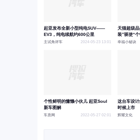
起亚发布全新小型纯电SUV——
天猫超级品
EV3，纯电续航约600公里
装”驱使“
主试角评车
2024-05-23 13:01
幸福小秘诀
个性鲜明的慵懒小伙儿 起亚Soul
这台车设计
新车图解
时候上市
车质网
2022-05-27 02:01
辉耀文化