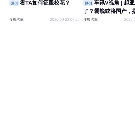
看TA如何征服校花？
车讯V视角 | 起
原创
原创
了？霸锐或将国产，搭
V6+8AT
搜狐汽车
2020-09-23 07:55
搜狐汽车
2022-