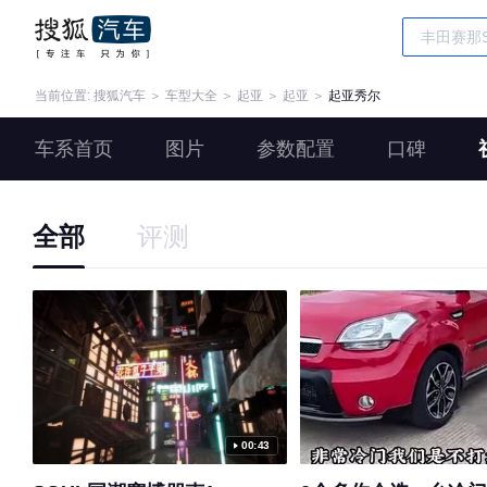
当前位置:
搜狐汽车
＞
车型大全
＞
起亚
＞
起亚
＞
起亚秀尔
车系首页
图片
参数配置
口碑
全部
评测
00:43