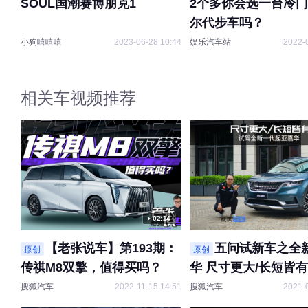
SOUL国潮赛博朋克1
2个多你会选一台冷
尔代步车吗？
小狗嘻嘻嘻
2023-06-28 10:44
娱乐汽车站
2022-
相关车视频推荐
02:14
【老张说车】第193期：
五问试新车之全
原创
原创
传祺M8双擎，值得买吗？
华 尺寸更大/长短皆
搜狐汽车
2022-11-15 14:51
搜狐汽车
2021-