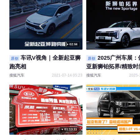
02:04
车讯V视角｜全新起亚狮
2025广州车展
原创
原创
跑亮相
亚新狮铂拓界/精致时
相承
搜狐汽车
2021-07-14 05:23
搜狐汽车
2025-
01:13:11