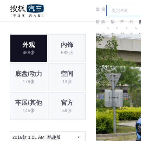
当
搜
车
吉
前
狐
型
吉
利
＞
＞
＞
＞
位
汽
大
利
汽
外观
内饰
置:
车
全
车
468张
583张
底盘/动力
空间
179张
13张
车展/其他
官方
145张
59张
2016款 1.0L AMT酷趣版