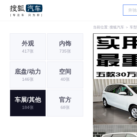
当前位置:
搜狐汽车
＞
车型
外观
内饰
417张
735张
底盘/动力
空间
146张
40张
车展/其他
官方
184张
68张