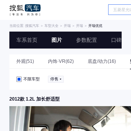
当前位置:
搜狐汽车
＞
车型大全
＞
开瑞
＞
开瑞
＞
开瑞优优
车系首页
图片
参数配置
口碑
外观(51)
内饰·VR(62)
底盘/动力(16)
不限车型
停售
2012款 1.2L 加长舒适型