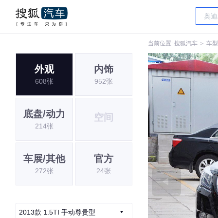
当前位置:
搜狐汽车
＞
车型
外观
内饰
608张
952张
底盘/动力
空间
214张
车展/其他
官方
272张
24张
2013款 1.5TI 手动尊贵型