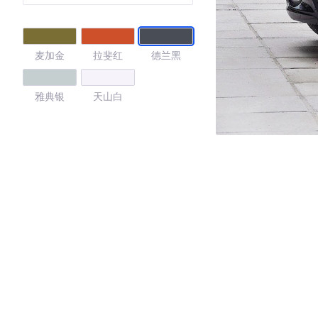
麦加金
拉斐红
德兰黑
雅典银
天山白
4.29
·外观表现一般，低于96%同级车
·内饰表现一般，低于93%同级车
·空间表现一般，低于55%同级车