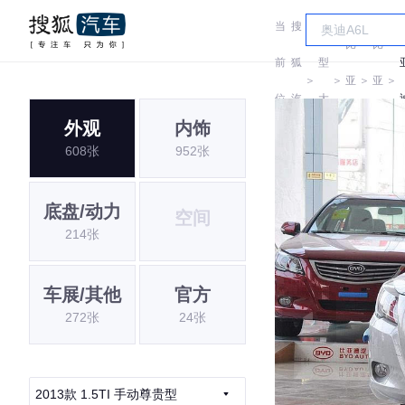
当
搜
车
比
比
前
狐
型
＞
＞
亚
＞
亚
＞
位
汽
大
迪
迪
外观
内饰
置:
车
全
608张
952张
底盘/动力
空间
214张
车展/其他
官方
272张
24张
2013款 1.5TI 手动尊贵型