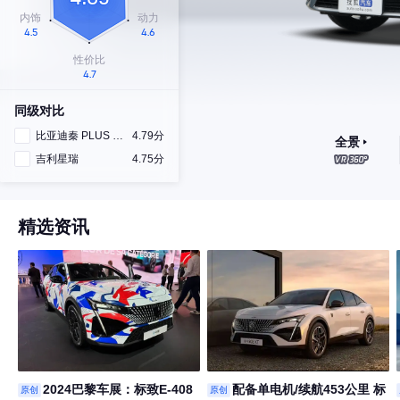
同级对比
比亚迪秦 PLUS DM-i
4.79分
全景
吉利星瑞
4.75分
精选资讯
2024巴黎车展：标致E-408
配备单电机/续航453公里 标
原创
原创