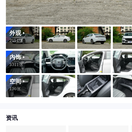
外观
2151张
内饰
3311张
空间
136张
资讯