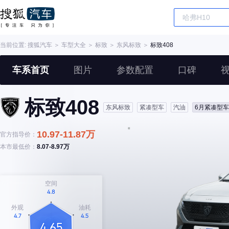
当前位置:
搜狐汽车
＞
车型大全
＞
标致
＞
东风标致
＞
标致408
车系首页
图片
参数配置
口碑
标致408
东风标致
紧凑型车
汽油
6月紧凑型
10.97-11.87万
官方指导价：
本市最低价：
8.07-8.97万