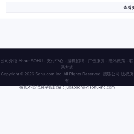
查看
公司介绍 About SOHU
-
支付中心
-
搜狐招聘
-
广告服务
-
隐私政策
-
联
系方式
Copyright
©
2026 Sohu.com Inc. All Rights Reserved. 搜狐公司
版权所
有
搜狐不良信息举报邮箱：
jubaosohu@sohu-inc.com