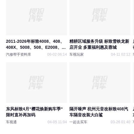
2011-2026年标致4008、408、
精耕区域服务升级 标致雪铁龙新
408X、5008、508、E2008、
店开业 多重福利惠及蓉城
RCZ原厂维修手册电路图资料
汽修帮手资料库
06-02 06:14
车视玩家
04-11 02:12
东风标致4月“樱花焕新购车季“
隔开噪声 杭州元音改标致408汽
限时直补再加码
车隔音改装大白鲨
车视通
04-05 11:04
一起去买车
03-26 01:40