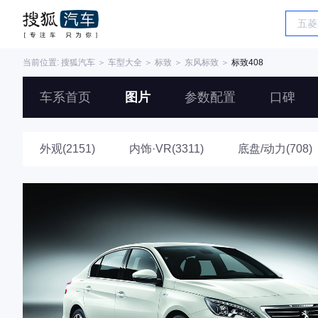
当前位置:
搜狐汽车
＞
车型大全
＞
标致
＞
东风标致
＞
标致408
车系首页
图片
参数配置
口碑
外观(2151)
内饰·VR(3311)
底盘/动力(708)