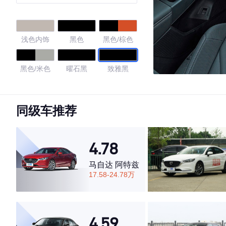
浅色内饰
黑色
黑色/棕色
黑色/米色
曜石黑
致雅黑
4.66
同级车推荐
·外观表现一般，低于54%同级车
4.78
·内饰表现一般，低于63%同级车
·空间表现较为优秀，优于73%同级车
马自达 阿特兹
17.58-24.78万
4.59