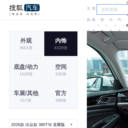
当
搜
车
上
前
狐
型
大
汽
＞
＞
＞
＞
位
汽
大
众
大
外观
内饰
置:
车
全
众
3661张
6328张
底盘/动力
空间
1528张
335张
车展/其他
官方
517张
398张
2026款 出众款 380TSI 龙耀版