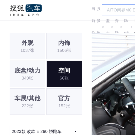
当
搜
车
奔
前
狐
型
奔
驰
＞
＞
＞
＞
位
汽
大
驰
(进
外观
内饰
置:
车
全
口)
1037张
1506张
底盘/动力
空间
349张
66张
车展/其他
官方
222张
152张
2023款 改款 E 260 轿跑车