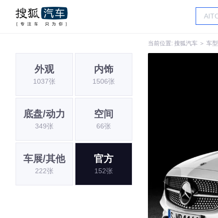
当前位置:
搜狐汽车
＞
车型
外观
内饰
1037张
1506张
底盘/动力
空间
349张
66张
车展/其他
官方
222张
152张