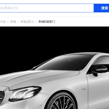
搜索
大全
＞
奔驰
＞
奔驰(进口)
＞
奔驰E级双门