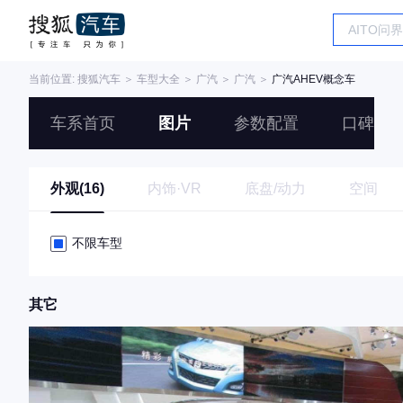
当前位置:
搜狐汽车
＞
车型大全
＞
广汽
＞
广汽
＞
广汽AHEV概念车
车系首页
图片
参数配置
口碑
外观(16)
内饰·VR
底盘/动力
空间
不限车型
其它