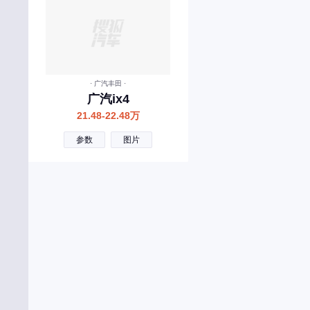
创维汽车
曹操汽车
成功汽车
橙仕
· 广汽丰田 ·
广汽ix4
D
21.48-22.48万
大众
参数
图片
东风风神
东风
东风风行
东风郑州日产
东风小康
东风纳米
东风风光