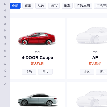
L
全部
轿车
SUV
MPV
跑车
广汽本田
广汽三
安凯客车
M
B
N
O
比亚迪
P
奔驰
Q
宝马
R
别克
S
· 广汽 ·
· 广汽 ·
4-DOOR Coupe
AF
T
本田
暂无报价
暂无报价
W
保时捷
X
参数
图片
参数
图片
北京越野
Y
宝骏
Z
标致
北京汽车