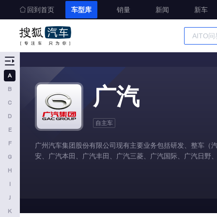
回到首页
车型库
销量
新闻
新车
车型大全
精准选车
A
A
广汽
B
奥迪
C
AITO
D
自主车
E
埃安
F
广州汽车集团股份有限公司现有主要业务包括研发、整车（
阿维塔
安、广汽本田、广汽丰田、广汽三菱、广汽国际、广汽日野、
G
奥迪AUDI
H
阿斯顿马丁
I
J
阿尔法罗密欧
K
埃尚