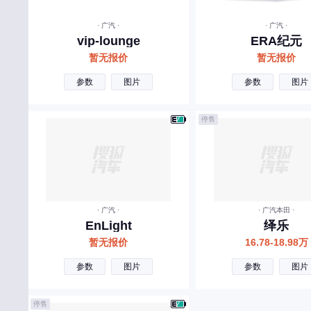
宾利
· 广汽 ·
· 广汽 ·
北汽制造
vip-lounge
ERA纪元
奔腾
暂无报价
暂无报价
北汽瑞翔
参数
图片
参数
图片
北汽雷驰
停售
百智新能源
C
长安
长城
· 广汽 ·
· 广汽本田 ·
长安启源
EnLight
绎乐
暂无报价
16.78-18.98万
长安凯程
参数
图片
参数
图片
长安欧尚
昌河
停售