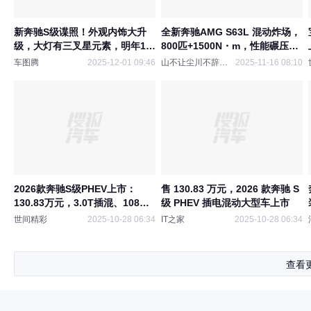
新奔驰S级谍照！外观内饰大升
全新奔驰AMG S63L 混动炸场，
级，大灯有三叉星元素，明年1月
800匹+1500N・m，性能碾压同
发布
级
车图腾
2025-12-01 09:46
山不让尘川不辞盈8
2025-11-16 08:10
2026款奔驰S级PHEV上市：
售 130.83 万元，2026 款奔驰 S
130.83万元，3.0T插混、108公
级 PHEV 插电混动大型车上市
里纯电续航
世间精彩
2025-10-28 06:34
IT之家
2025-10-28 06:34
查看