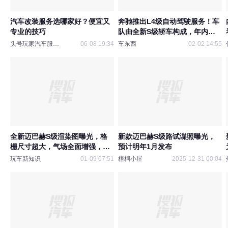
汽车改装服务选哪家好？便宜又
奔驰推出L4级自动驾驶服务！车
专业的技巧
队由全新S级轿车构成，年内落
地中东
头号玩家汽车服务中心
06-08 19:34
车东西
02-02 14:55
全新迈巴赫S级渲染图曝光，格
新款迈巴赫S级路试谍照曝光，
栅尺寸超大，气场全面增强，搭
预计明年1月发布
4.0T V8及6.0T V12发动机
玩车新知识
01-09 07:51
梧桐小屋
2025-12-31 00:04