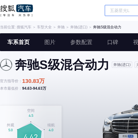
当前位置:
搜狐汽车
＞
车型大全
＞
奔驰
＞
奔驰(进口)
＞
奔驰S级混合动力
车系首页
图片
参数配置
口碑
奔驰S级混合动力
奔驰(进口)
130.83万
官方指导价：
本市最低价：
94.63-94.63万