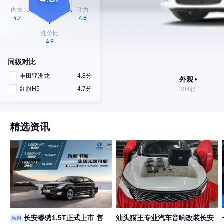
同级对比
丰田亚洲龙
4.8分
外观
红旗H5
4.7分
304张
精选资讯
长安睿骋1.5T正式上市 售
汕头猫王专业汽车音响改装​长安
原创