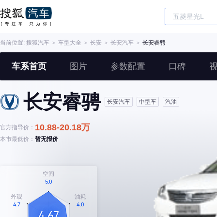
当前位置:
搜狐汽车
＞
车型大全
＞
长安
＞
长安汽车
＞
长安睿骋
车系首页
图片
参数配置
口碑
长安睿骋
长安汽车
中型车
汽油
10.88-20.18万
官方指导价：
本市最低价：
暂无报价