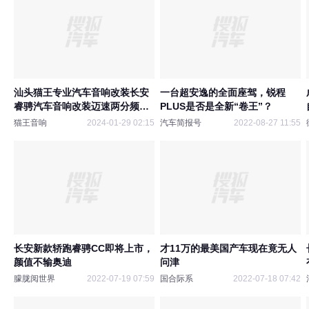
汕头猫王专业汽车音响改装​长安
一台超安逸的全面座驾，锐程
睿骋汽车音响改装迈速两分频喇
PLUS是否是全新“卷王”？
叭
猫王音响
2024-01-29 02:15
汽车简报号
2022-08-27 11:55
长安新款轿跑睿骋CC即将上市，
才11万的最美国产车现在竟无人
颜值不输奥迪
问津
朦胧阅世界
2022-07-19 07:59
国合际系
2022-07-18 07:42