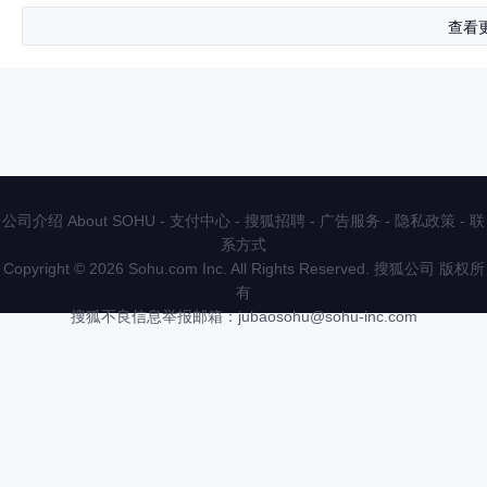
查看
公司介绍 About SOHU
-
支付中心
-
搜狐招聘
-
广告服务
-
隐私政策
-
联
系方式
Copyright
©
2026 Sohu.com Inc. All Rights Reserved. 搜狐公司
版权所
有
搜狐不良信息举报邮箱：
jubaosohu@sohu-inc.com