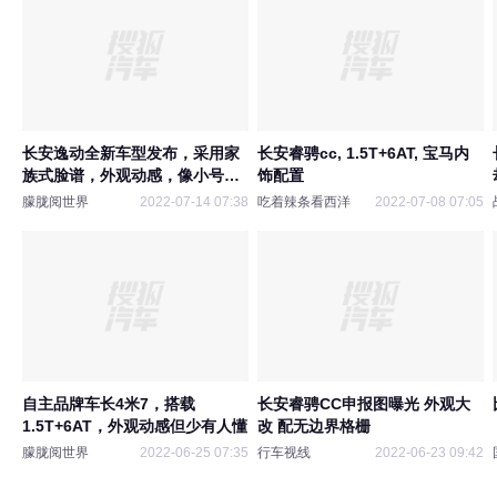
长安逸动全新车型发布，采用家
长安睿骋cc, 1.5T+6AT, 宝马内
族式脸谱，外观动感，像小号睿
饰配置
骋CC
朦胧阅世界
2022-07-14 07:38
吃着辣条看西洋
2022-07-08 07:05
自主品牌车长4米7，搭载
长安睿骋CC申报图曝光 外观大
1.5T+6AT，外观动感但少有人懂
改 配无边界格栅
朦胧阅世界
2022-06-25 07:35
行车视线
2022-06-23 09:42