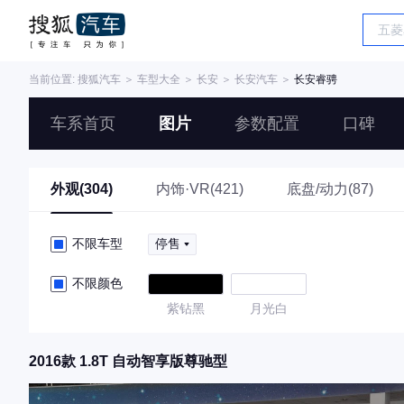
当前位置:
搜狐汽车
＞
车型大全
＞
长安
＞
长安汽车
＞
长安睿骋
车系首页
图片
参数配置
口碑
外观(304)
内饰·VR(421)
底盘/动力(87)
不限车型
停售
不限颜色
紫钻黑
月光白
2016款 1.8T 自动智享版尊驰型