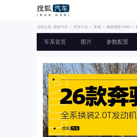
当前位置:
搜狐汽车
＞
车型大全
＞
奔驰
＞
梅赛德斯-AMG
＞
车系首页
图片
参数配置