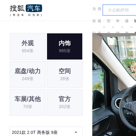
当
搜
车
福
前
狐
型
奔
建
＞
＞
＞
＞
位
汽
大
驰
奔
外观
内饰
置:
车
全
驰
654张
985张
底盘/动力
空间
249张
28张
车展/其他
官方
70张
202张
2021款 2.0T 商务版 9座