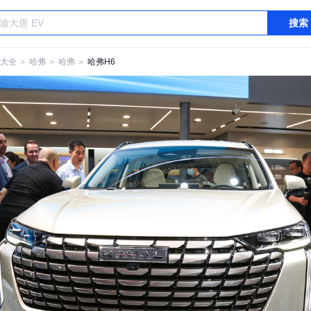
搜索
大全
＞
哈弗
＞
哈弗
＞
哈弗H6