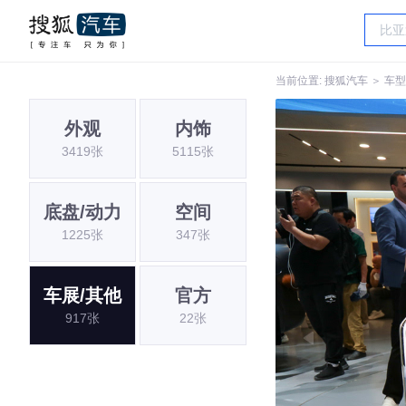
当前位置:
搜狐汽车
＞
车型
外观
内饰
3419张
5115张
底盘/动力
空间
1225张
347张
车展/其他
官方
917张
22张