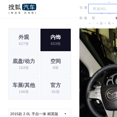
一
当
搜
车
马
汽
前
狐
型
＞
＞
自
＞
马
＞
位
汽
大
达
自
外观
内饰
置:
车
全
627张
653张
达
底盘/动力
空间
153张
8张
车展/其他
官方
146张
81张
2015款 2.0L 手自一体 精英版