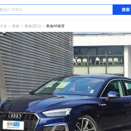
搜索
大全
＞
奥迪
＞
奥迪(进口)
＞
奥迪A5掀背