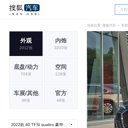
当前位置:
搜狐汽车
＞
车型
外观
内饰
2012张
3203张
底盘/动力
空间
704张
228张
车展/其他
官方
96张
48张
2022款 40 TFSI quattro 豪华动