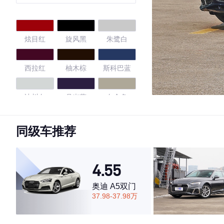
感型
炫目红
旋风黑
朱鹭白
西拉红
柚木棕
斯科巴蓝
冰川白
月光蓝
白金色
水晶银
米萨诺红
探戈红
同级车推荐
纳瓦拉蓝
白色
耀夜绿
4.55
耀夜绿
量子灰
奥迪 A5双门
37.98-37.98万
4.46