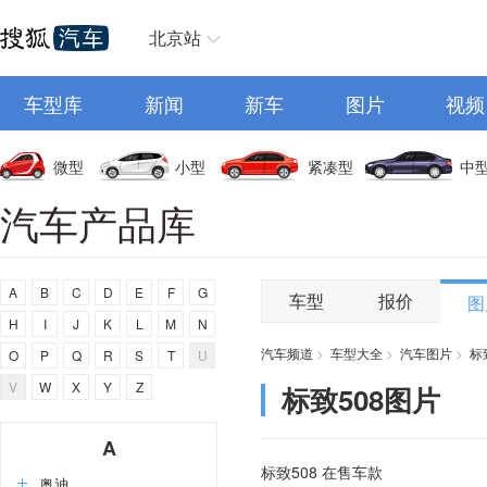
北京站
车型库
新闻
新车
图片
视频
微型
小型
紧凑型
中
汽车产品库
A
B
C
D
E
F
G
车型
报价
图
H
I
J
K
L
M
N
汽车频道
>
车型大全
>
汽车图片
>
标
O
P
Q
R
S
T
U
V
W
X
Y
Z
标致508图片
A
标致508 在售车款
奥迪