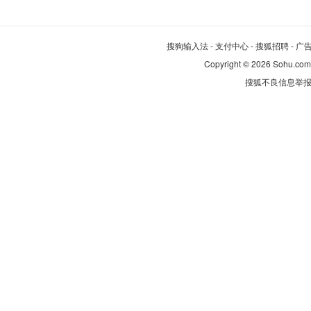
法拉利
福田
飞凡汽车
搜狗输入法
-
支付中心
-
搜狐招聘
-
广
Copyright
©
2026 Sohu.com
飞碟汽车
搜狐不良信息举
G
广汽传祺
国金汽车
国吉商用车
H
哈弗
红旗
华境
昊铂
海马