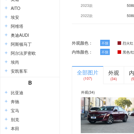
2023款
508
AITO
2022款
508
埃安
阿维塔
奥迪AUDI
外观颜色：
不限
烈火红
阿斯顿马丁
内饰颜色：
不限
黑色/
阿尔法罗密欧
埃尚
安凯客车
全部图片
外观
(107)
(34)
(
B
比亚迪
外观
(34)
奔驰
宝马
别克
本田