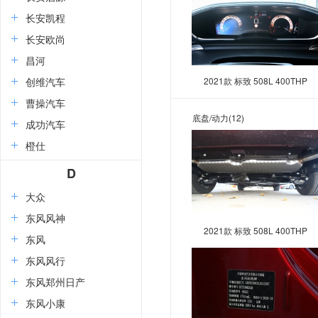
长安凯程
长安欧尚
昌河
创维汽车
2021款 标致 508L 400THP
PureTech 激情版
曹操汽车
底盘/动力
(12)
成功汽车
橙仕
D
大众
东风风神
2021款 标致 508L 400THP
东风
PureTech 激情版
东风风行
东风郑州日产
东风小康