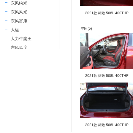
东风纳米
东风风光
2021款 标致 508L 400THP
PureTech 激情版
东风富康
空间
(5)
大运
大力牛魔王
东风风度
道朗格
E
2021款 标致 508L 400THP
东风奕派
PureTech 激情版
二一二越野车
F
丰田
福特
2021款 标致 508L 400THP
方程豹
PureTech 激情版