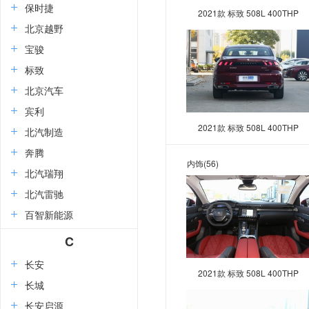
保时捷
2021款 标致 508L 400THP
北京越野
PureTech 激情版
宝骏
标致
北京汽车
宾利
2021款 标致 508L 400THP
北汽制造
PureTech 激情版
奔腾
内饰
(56)
北汽瑞翔
北汽雷驰
百智新能源
C
长安
2021款 标致 508L 400THP
长城
PureTech 激情版
长安启源