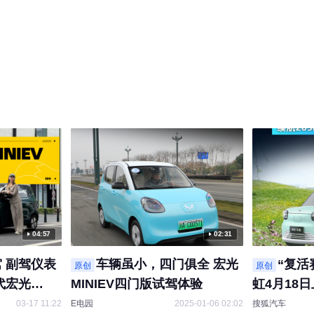
04:57
02:31
 副驾仪表
车辆虽小，四门俱全 宏光
“复活
原创
原创
代宏光
MINIEV四门版试驾体验
虹4月18日
对标宏光MI
03-17 11:22
E电园
2025-01-06 02:02
搜狐汽车