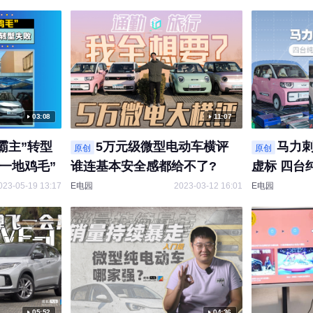
03:08
11:07
霸主”转型
5万元级微型电动车横评
马力刺
原创
原创
“一地鸡毛”
谁连基本安全感都给不了?
虚标 四台
实测
023-05-19 13:17
E电园
2023-03-12 16:01
E电园
05:52
04:36