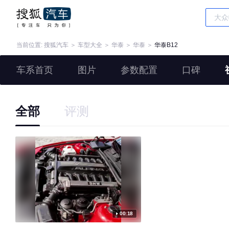
当前位置:
搜狐汽车
＞
车型大全
＞
华泰
＞
华泰
＞
华泰B12
车系首页
图片
参数配置
口碑
全部
评测
00:18