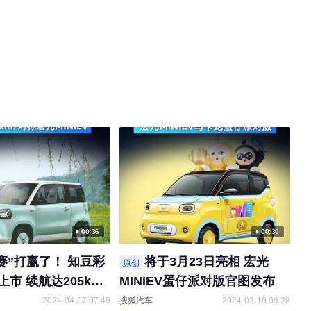
00:36
00:30
赛”打赢了！ 知豆彩
将于3月23日亮相 宏光
原创
上市 续航达205km/
MINIEV蛋仔派对版官图发布
NIEV
2024-04-07 07:49
搜狐汽车
2024-03-19 09:28