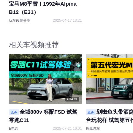
宝马M8平替！1992年AIpina
B12（E31）
玩车改装分享
2025-04-17 13:21
相关车视频推荐
04:19
全域800v 标配FSD 试驾
剁椒鱼头带酒窝
原创
原创
零跑C11
台玩花样 试驾第五
MINIEV
E电园
2025-07-21 16:01
搜狐汽车