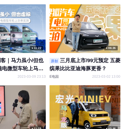
11:22
06:26
客｜马力虽小/但也
三月底上市/99元预定 五菱
原创
纯电微型车轮上马力
缤果比比亚迪海豚更香？
2023-03-09 23:13
E电园
2023-03-02 13:00
11:19
05:46