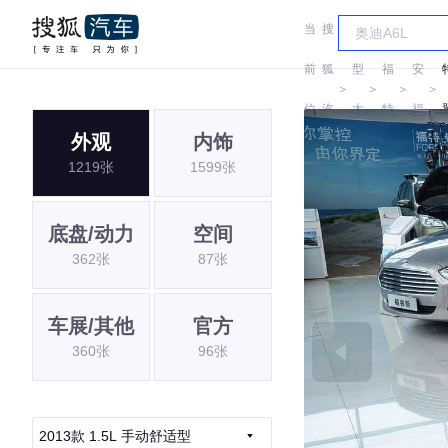
当
搜
车
长
前
狐
型
福
安
＞
＞
＞
＞
位
汽
大
特
福
外观
内饰
置:
车
全
特
1219张
1599张
底盘/动力
空间
362张
87张
车展/其他
官方
360张
96张
2013款 1.5L 手动舒适型