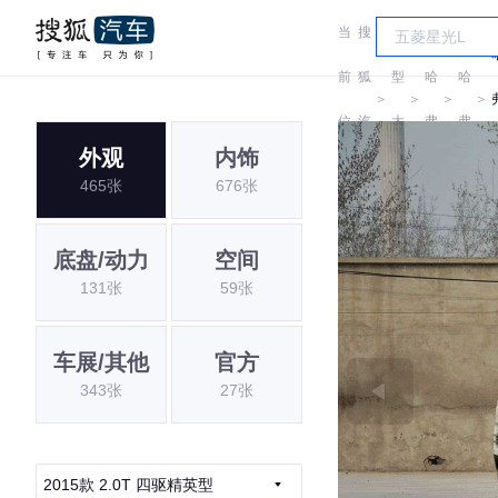
当
搜
车
前
狐
型
哈
哈
＞
＞
＞
＞
位
汽
大
弗
弗
外观
内饰
置:
车
全
465张
676张
底盘/动力
空间
131张
59张
车展/其他
官方
343张
27张
2015款 2.0T 四驱精英型