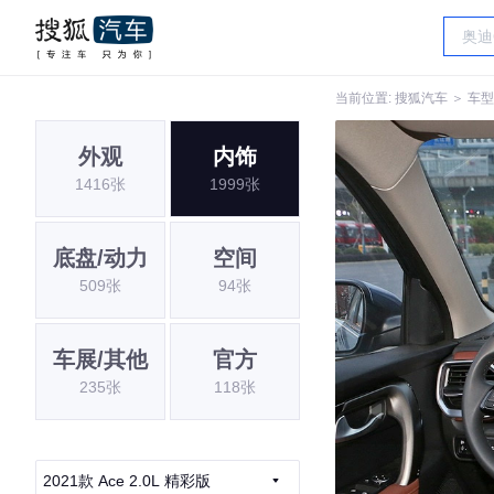
当前位置:
搜狐汽车
＞
车型
外观
内饰
1416张
1999张
底盘/动力
空间
509张
94张
车展/其他
官方
235张
118张
2021款 Ace 2.0L 精彩版