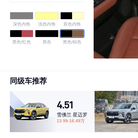
深色内饰
浅色内饰
双色内饰
黑色/红色
黑色
黑色/棕色
4.62
同级车推荐
·外观表现一般，低于59%同级车
·内饰表现一般，低于77%同级车
·空间表现较为优秀，优于57%同级车
4.51
雪佛兰 星迈罗
13.99-16.49万