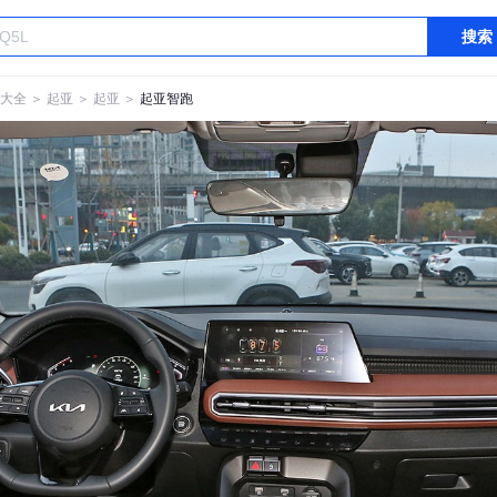
搜索
大全
＞
起亚
＞
起亚
＞
起亚智跑