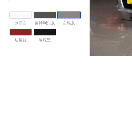
冰雪白
蒙特利尔灰
白银灰
炫耀红
珍珠黑
4.15
·外观表现一般，低于75%同级车
·内饰表现较为优秀，优于56%同级车
·空间表现较为优秀，优于74%同级车