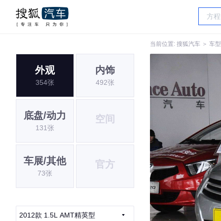
当前位置:
搜狐汽车
＞
车型
外观
内饰
354张
492张
底盘/动力
空间
131张
车展/其他
官方
73张
2012款 1.5L AMT精英型