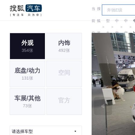
当
搜
车
前
狐
型
中
中
＞
＞
＞
＞
位
汽
大
华
华
外观
内饰
置:
车
全
354张
492张
底盘/动力
空间
131张
车展/其他
官方
73张
请选择车型