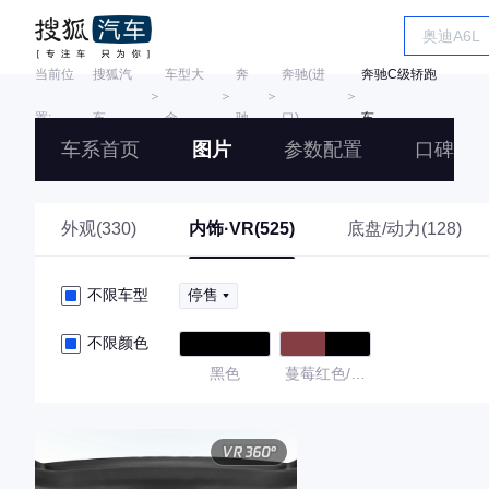
当前位
搜狐汽
车型大
奔
奔驰(进
奔驰C级轿跑
＞
＞
＞
＞
置:
车
全
驰
口)
车
车系首页
图片
参数配置
口碑
外观(330)
内饰·VR(525)
底盘/动力(128)
不限车型
停售
不限颜色
黑色
蔓莓红色/黑
色