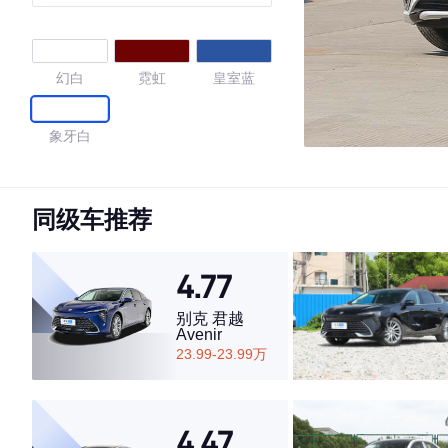
幻白
霓虹
皇室蓝
象牙白
4.72
同级车推荐
4.77
·外观表现较为优秀，优于81%同级车
·内饰表现较为优秀，优于66%同级车
别克 君越
·空间表现一般，低于51%同级车
Avenir
23.99-23.99万
4.47