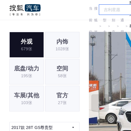
当
搜
车
汽
前
狐
型
别
通
＞
＞
＞
＞
位
汽
大
克
用
外观
内饰
置:
车
全
别
679张
1028张
克
底盘/动力
空间
195张
58张
车展/其他
官方
103张
27张
2017款 28T GS尊贵型