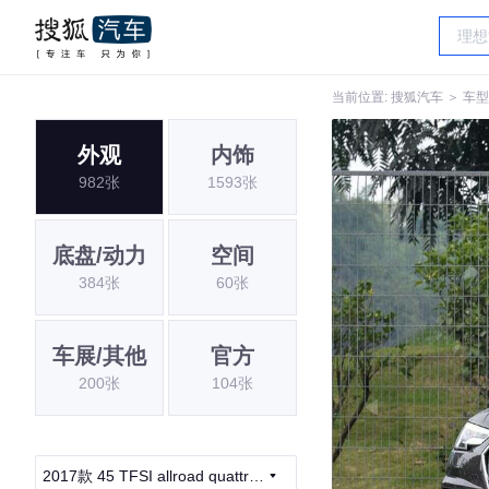
当前位置:
搜狐汽车
＞
车型
外观
内饰
982张
1593张
底盘/动力
空间
384张
60张
车展/其他
官方
200张
104张
2017款 45 TFSI allroad quattro