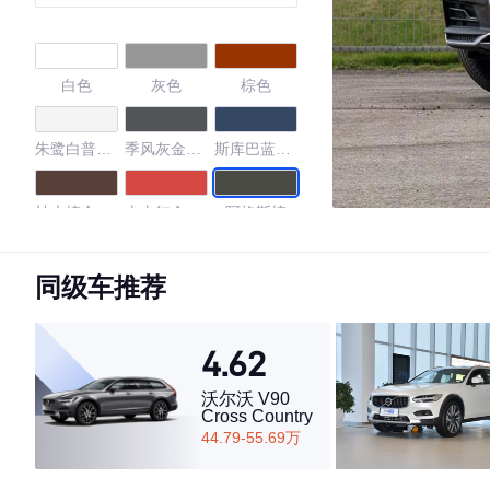
时尚型
白色
灰色
棕色
朱鹭白普通
季风灰金属
斯库巴蓝金
漆
漆
属漆
柚木棕金属
火山红金属
阿格斯棕
漆
漆
探戈红
季风灰
量子灰
同级车推荐
4.41
4.62
沃尔沃 V90
Cross Country
·外观表现一般，低于57%同级车
44.79-55.69万
·内饰表现一般，低于57%同级车
·空间表现一般，低于94%同级车