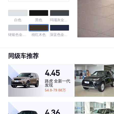
白色
黑色
玛瑙灰金属
漆
铑银色金属
桃红木色
深蓝色金属
漆
漆
钯色金属漆
金色
黑色金属漆
同级车推荐
律动红
白云石
4.45
4.29
路虎 全新一代
发现
54.8-79.88万
·外观表现较为优秀，优于63%同级车
·内饰表现一般，低于61%同级车
4.36
·空间表现一般，低于99%同级车