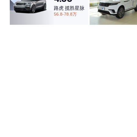
路虎 揽胜星脉
56.8-78.8万