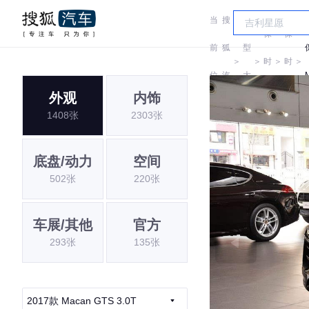
当
搜
车
保
保
前
狐
型
＞
＞
时
＞
时
＞
位
汽
大
捷
捷
外观
内饰
置:
车
全
1408张
2303张
底盘/动力
空间
502张
220张
车展/其他
官方
293张
135张
2017款 Macan GTS 3.0T