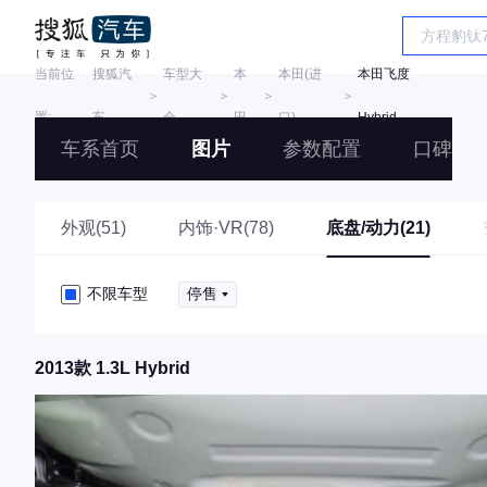
当前位
搜狐汽
车型大
本
本田(进
本田飞度
＞
＞
＞
＞
置:
车
全
田
口)
Hybrid
车系首页
图片
参数配置
口碑
外观(51)
内饰·VR(78)
底盘/动力(21)
不限车型
停售
2013款 1.3L Hybrid