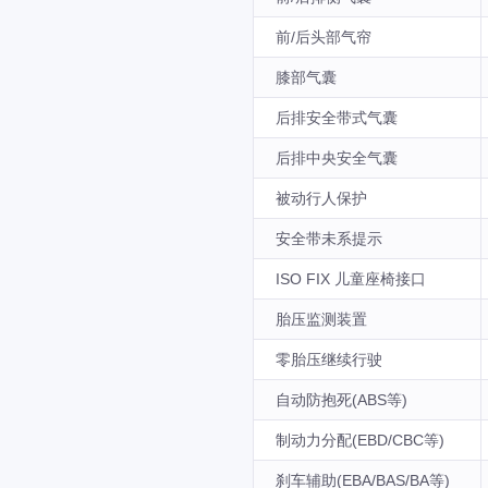
前/后头部气帘
膝部气囊
后排安全带式气囊
后排中央安全气囊
被动行人保护
安全带未系提示
ISO FIX 儿童座椅接口
胎压监测装置
零胎压继续行驶
自动防抱死(ABS等)
制动力分配(EBD/CBC等)
刹车辅助(EBA/BAS/BA等)