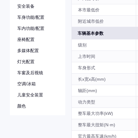
安全装备
本市最低价
车身功能/配置
附近城市低价
车内功能/配置
车辆基本参数
座椅配置
级别
多媒体配置
上市时间
灯光配置
车身形式
车窗及后视镜
长x宽x高(mm)
空调/冰箱
轴距(mm)
儿童安全装置
动力类型
颜色
整车最大功率(kW)
整车最大扭矩(N·m)
官方最高车速(km/h)