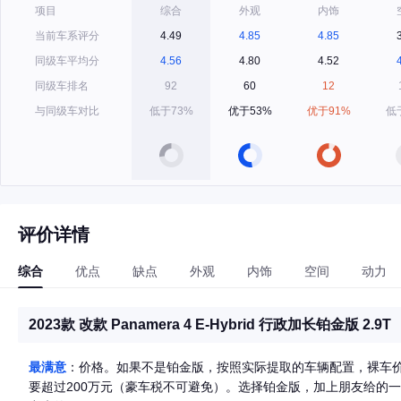
项目
综合
外观
内饰
当前车系评分
4.49
4.85
4.85
同级车平均分
4.56
4.80
4.52
同级车排名
92
60
12
与同级车对比
低于73%
优于53%
优于91%
低
评价详情
综合
优点
缺点
外观
内饰
空间
动力
2023款 改款 Panamera 4 E-Hybrid 行政加长铂金版 2.9T
最满意
：价格。如果不是铂金版，按照实际提取的车辆配置，裸车价需
要超过200万元（豪车税不可避免）。选择铂金版，加上朋友给的