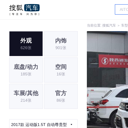
当前位置:
搜狐汽车
＞
车型
外观
内饰
626张
901张
底盘/动力
空间
185张
16张
车展/其他
官方
214张
86张
2017款 运动版1.5T 自动尊贵型