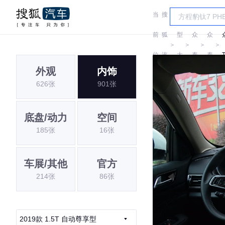
当
搜
车
前
狐
型
众
众
＞
＞
＞
＞
位
汽
大
泰
泰
外观
内饰
置:
车
全
626张
901张
底盘/动力
空间
185张
16张
车展/其他
官方
214张
86张
2019款 1.5T 自动尊享型