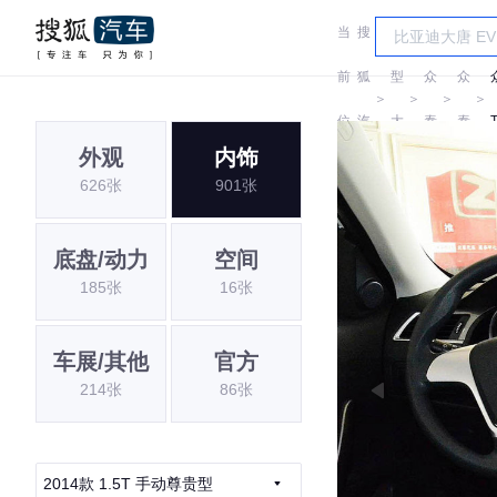
当
搜
车
前
狐
型
众
众
＞
＞
＞
＞
位
汽
大
泰
泰
外观
内饰
置:
车
全
626张
901张
底盘/动力
空间
185张
16张
车展/其他
官方
214张
86张
2014款 1.5T 手动尊贵型