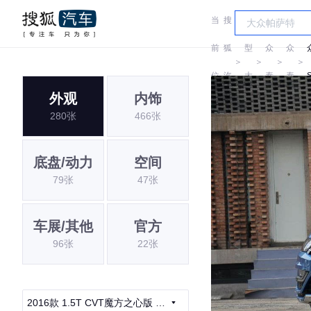
当
搜
车
前
狐
型
众
众
＞
＞
＞
＞
位
汽
大
泰
泰
外观
内饰
置:
车
全
280张
466张
底盘/动力
空间
79张
47张
车展/其他
官方
96张
22张
2016款 1.5T CVT魔方之心版 国