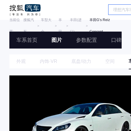
当前位
搜狐汽
车型大
丰
丰田(进
丰田G’s Reiz
＞
＞
＞
＞
置:
车
全
田
口)
Concept
车系首页
图片
参数配置
口碑
外观
内饰·VR
底盘/动力
空间