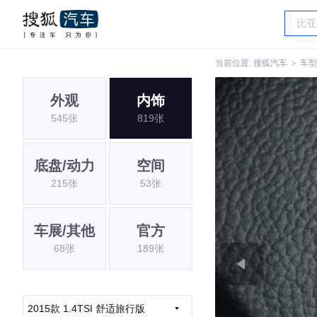
当前位置:
搜狐汽车
＞
车型
外观
内饰
545张
819张
底盘/动力
空间
215张
53张
车展/其他
官方
68张
189张
2015款 1.4TSI 舒适旅行版