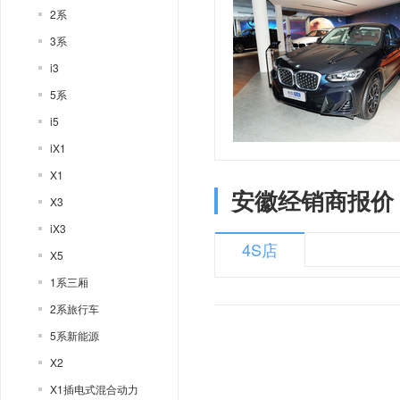
2系
3系
i3
5系
i5
iX1
X1
安徽经销商报价
X3
iX3
4S店
X5
1系三厢
2系旅行车
5系新能源
X2
X1插电式混合动力