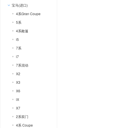
宝马(进口)
4系Gran Coupe
5系
4系敞篷
i5
7系
i7
7系混动
X2
X3
X6
iX
X7
2系双门
4系 Coupe