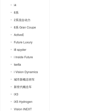
i4
8系
2系混合动力
8系 Gran Coupe
ActiveE
Future Luxury
i8 spyder
i Inside Future
Isetta
i Vision Dynamics
城市新概念轿车
新世代概念车
iX3
iX5 Hydrogen
Vision iNEXT