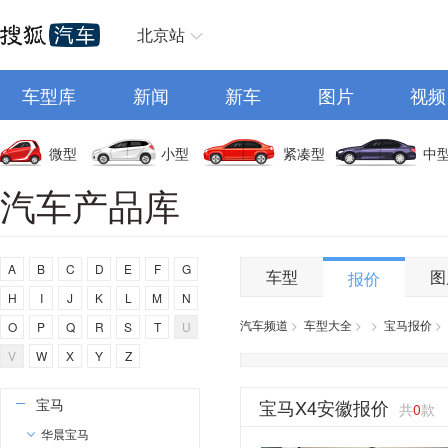
奥迪
北京站
AITO
车型库
埃安
新闻
新车
图片
视频
阿维塔
奥迪AUDI
微型
小型
紧凑型
中
阿斯顿马丁
汽车产品库
阿尔法罗密欧
埃尚
A
B
C
D
E
F
G
安凯客车
车型
图
报价
H
I
J
K
L
M
N
B
汽车频道
>
车型大全
>
>
宝马报价
>
O
P
Q
R
S
T
U
比亚迪
V
W
X
Y
Z
奔驰
宝马
宝马X4安徽报价
共
0
款
华晨宝马