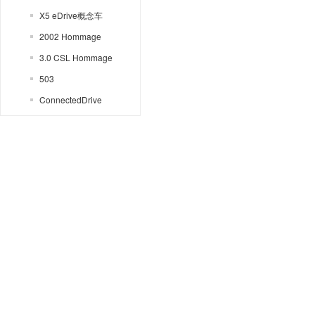
X5 eDrive概念车
2002 Hommage
3.0 CSL Hommage
503
ConnectedDrive
Gran Lusso Coupe
Skytop
Speedtop
Vision
Vision M Next
VISION NEXT 100
Z2
Zagato
1系
2系敞篷