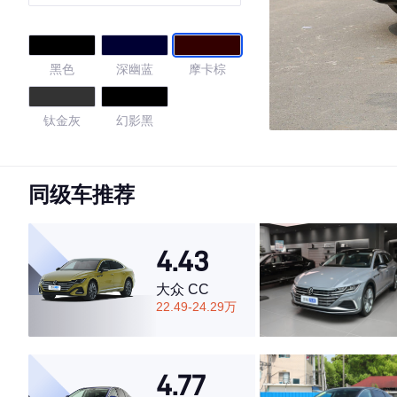
黑色
深幽蓝
摩卡棕
钛金灰
幻影黑
4.59
同级车推荐
·外观表现一般，低于84%同级车
4.43
·内饰表现一般，低于78%同级车
·空间表现较为优秀，优于92%同级车
大众 CC
22.49-24.29万
4.77