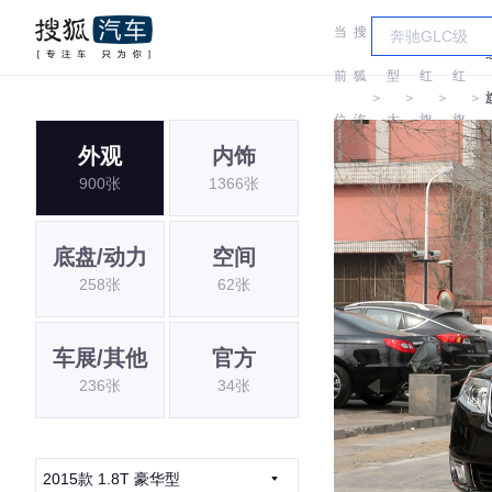
当
搜
车
前
狐
型
红
红
＞
＞
＞
＞
位
汽
大
旗
旗
外观
内饰
置:
车
全
900张
1366张
底盘/动力
空间
258张
62张
车展/其他
官方
236张
34张
2015款 1.8T 豪华型