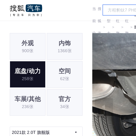
当
搜
车
前
狐
型
红
红
＞
＞
＞
＞
位
汽
大
旗
旗
外观
内饰
置:
车
全
900张
1366张
底盘/动力
空间
258张
62张
车展/其他
官方
236张
34张
2021款 2.0T 旗舰版