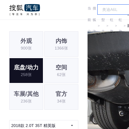
当
搜
车
前
狐
型
红
红
＞
＞
＞
＞
位
汽
大
旗
旗
外观
内饰
置:
车
全
900张
1366张
底盘/动力
空间
258张
62张
车展/其他
官方
236张
34张
2018款 2.0T 35T 精英版