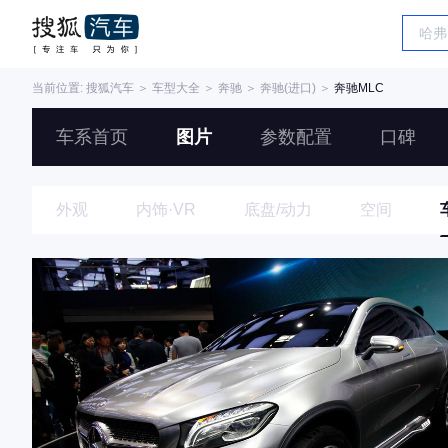
当前位置:
搜狐汽车
＞
车型大全
＞
奔驰
＞
奔驰(进口)
＞
奔驰MLC
车系首页
图片
参数配置
口碑
外观
内饰·VR
底盘/动力
空间