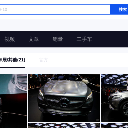
搜索
视频
文章
销量
二手车
车展/其他(21)
官方